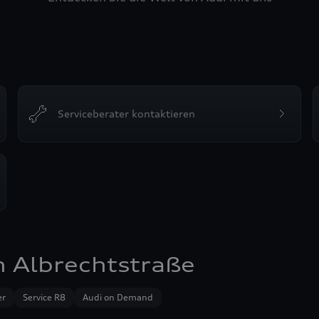
Serviceberater kontaktieren
 Albrechtstraße
er
Service R8
Audi on Demand