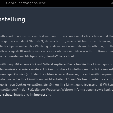
Gebrauchtwagensuche
Au
Gebrauchtwagen
G
nstellung
Finanzierung
Au
Aktionen & Angebote
m
, allein oder in Zusammenarbeit mit unseren verbundenen Unternehmen und Part
Geschäftskunden
nologien verwenden ("Dienste"), die uns helfen, unsere Website zu verbessern,
hließlich personalisierter Werbung. Zudem binden wir externe Inhalte ein, um I
tten hergestellt und es können personenbezogene Daten von Ihrem Browser an 
Über Audi
halten werden nachfolgend als „Dienste“ bezeichnet.
illigung. Mit einem Klick auf "Alle akzeptieren" erteilen Sie Ihre Einwilligung
Unternehmen
ede Cookie-Kategorie einzeln anklicken und diese Einstellungen durch Klicken au
twendigen Cookies (z. B. der Ensighten Privacy Manager, unser Einwilligungsma
Karriere
 aber wenn Sie Ihre Einwilligung nicht erteilen, können Sie bestimmte unserer 
orien von Cookies verwalten. Sie können Ihre Einwilligung jederzeit mit Wirku
Investor Relations
-Einstellungen" in der Fußzeile der Webseite. Weitere Informationen sowie ko
enschutzhinweis
und im
Impressum
.
Presse & Media Center
Datenschutz