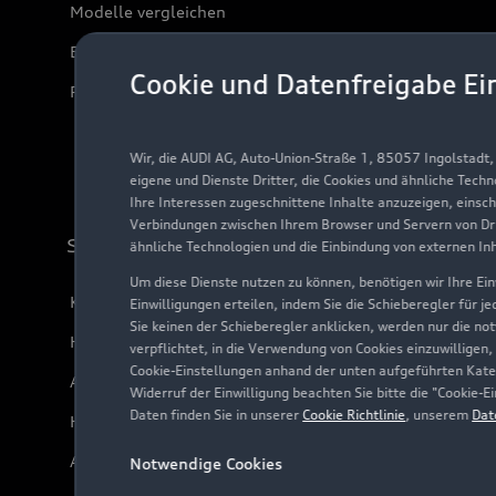
Modelle vergleichen
Elektromodelle
Cookie und Datenfreigabe Ei
Plug-in-Hybride
Wir, die AUDI AG, Auto-Union-Straße 1, 85057 Ingolstadt
eigene und Dienste Dritter, die Cookies und ähnliche Tech
Ihre Interessen zugeschnittene Inhalte anzuzeigen, einsc
Verbindungen zwischen Ihrem Browser und Servern von Dri
Support
ähnliche Technologien und die Einbindung von externen In
Um diese Dienste nutzen zu können, benötigen wir Ihre Einw
Kundenservice
Einwilligungen erteilen, indem Sie die Schieberegler für j
Sie keinen der Schieberegler anklicken, werden nur die no
Händlersuche
verpflichtet, in die Verwendung von Cookies einzuwilligen,
Cookie-Einstellungen anhand der unten aufgeführten Kateg
Audi Code
Widerruf der Einwilligung beachten Sie bitte die "Cookie
Daten finden Sie in unserer
Cookie Richtlinie
, unserem
Dat
Häufige Fragen (FAQ)
Audi Online Beratung
Notwendige Cookies