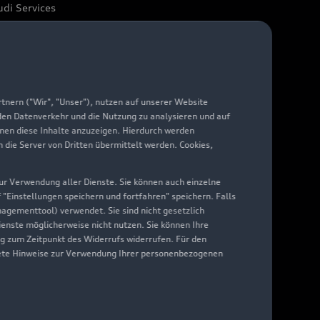
di Services
arantie
di digital services
yAudi
nern ("Wir", "Unser"), nutzen auf unserer Website
 den Datenverkehr und die Nutzung zu analysieren und auf
hnen diese Inhalte anzuzeigen. Hierdurch werden
die Server von Dritten übermittelt werden. Cookies,
 zur Verwendung aller Dienste. Sie können auch einzelne
f "Einstellungen speichern und fortfahren" speichern. Falls
nagementtool) verwendet. Sie sind nicht gesetzlich
Dienste möglicherweise nicht nutzen. Sie können Ihre
ng zum Zeitpunkt des Widerrufs widerrufen. Für den
nkrete Hinweise zur Verwendung Ihrer personenbezogenen