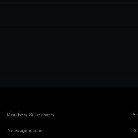
Kaufen & leasen
S
Neuwagensuche
S